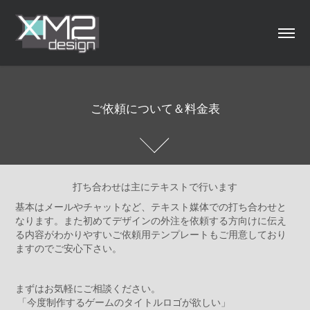
ご依頼について＆料金表
ご依頼について＆料金表
打ち合わせは主にテキストで行います
基本はメールやチャットなど、テキスト媒体での打ち合わせと
なります。また初めてデザインの外注を依頼する方向けに伝え
る内容がわかりやすいご依頼用テンプレートもご用意しており
ますのでご安心下さい。
まずはお気軽にご相談ください。
「今度制作するゲームのタイトルロゴが欲しい」