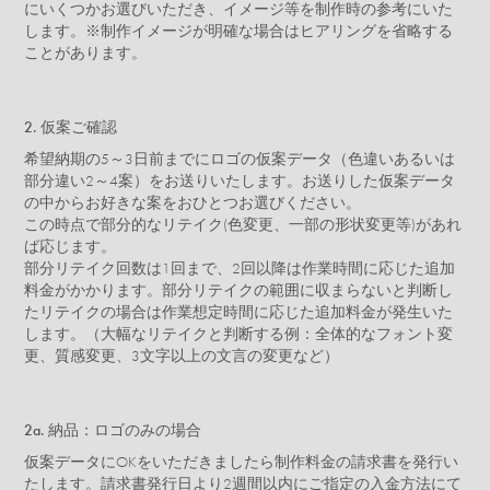
にいくつかお選びいただき、イメージ等を制作時の参考にいた
します。※制作イメージが明確な場合はヒアリングを省略する
ことがあります。
2. 仮案ご確認
希望納期の5～3日前までにロゴの仮案データ（色違いあるいは
部分違い2～4案）をお送りいたします。お送りした仮案データ
の中からお好きな案をおひとつお選びください。
この時点で部分的なリテイク(色変更、一部の形状変更等)があれ
ば応じます。
部分リテイク回数は1回まで、2回以降は作業時間に応じた追加
料金がかかります。部分リテイクの範囲に収まらないと判断し
たリテイクの場合は作業想定時間に応じた追加料金が発生いた
します。（大幅なリテイクと判断する例：全体的なフォント変
更、質感変更、3文字以上の文言の変更など）
2a. 納品：ロゴのみの場合
仮案データにOKをいただきましたら制作料金の請求書を発行い
たします。請求書発行日より2週間以内にご指定の入金方法にて