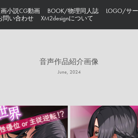
/漫画小説CG動画
BOOK/物理同人誌
LOGO/サ
お問い合わせ
XM2designについて
音声作品紹介画像
June, 2024