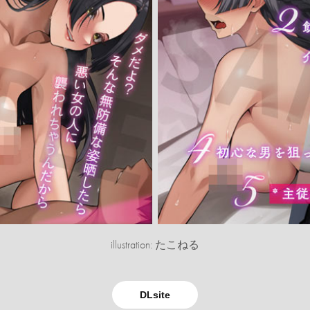
illustration: たこねる
DLsite